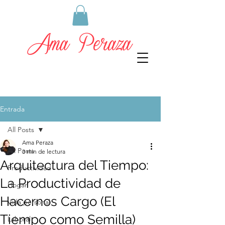
Entrada
All Posts
Ama Peraza
All Posts
3 min de lectura
Arquitectura del Tiempo:
Productividad
La Productividad de
Hogar
Hacernos Cargo (El
Vida personal
Tiempo como Semilla)
Laboral