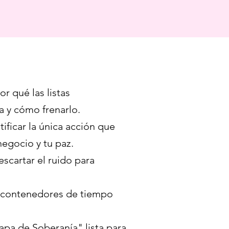
r qué las listas
a y cómo frenarlo.
ficar la única acción que
egocio y tu paz.
escartar el ruido para
 contenedores de tiempo
apa de Soberanía" lista para