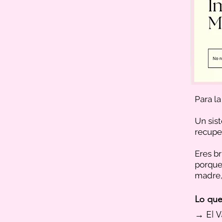
Para l
Un sist
recuper
Eres br
porque 
madre,
Lo que
→ El V