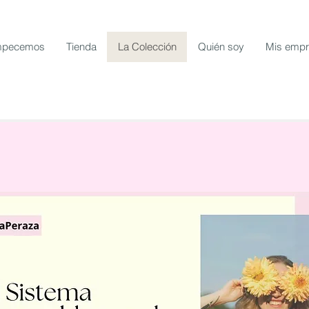
pecemos
Tienda
La Colección
Quién soy
Mis emp