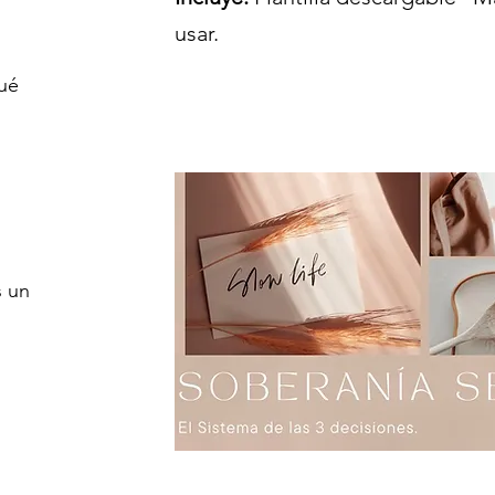
usar.​​
ué
s un