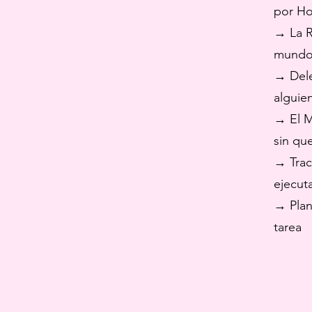
por Ho
→ La R
mundo,
→ Dele
alguie
→ El M
sin qu
→ Trac
ejecut
→ Plan
tarea