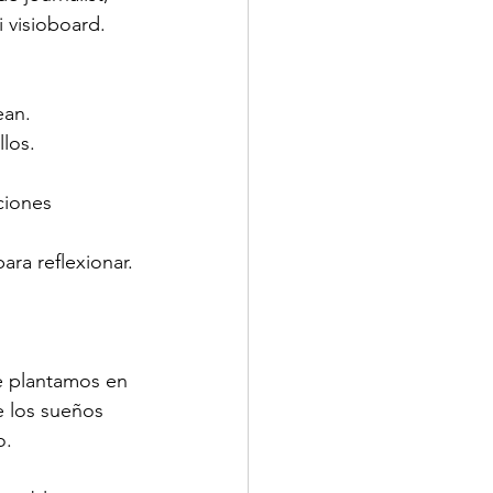
 visioboard.
ean.
los.
ciones 
ara reflexionar.
e plantamos en 
e los sueños 
o.