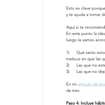
Esto es clave porqu
y te ayuda a tomar de
Aquí si te recomien
En este punto la idea
luego la vamos acor
1)      Qué tanto esto
traduce en que las q
2)      Las que no es
3)      Las que no d
En mi 
artículo de pr
de tres.
Paso 4: Incluye hábi