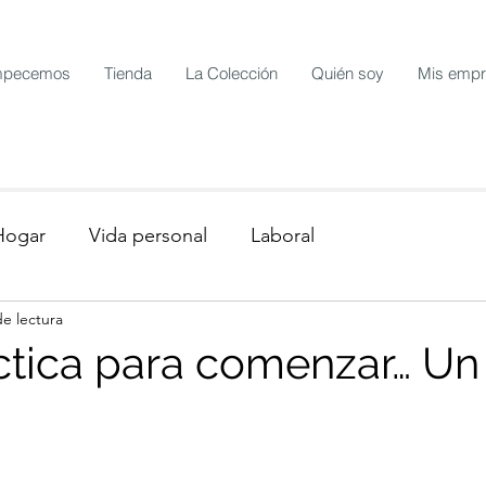
pecemos
Tienda
La Colección
Quién soy
Mis emp
Hogar
Vida personal
Laboral
de lectura
ctica para comenzar… Un