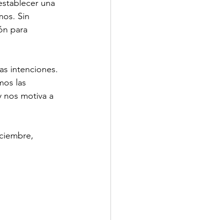
establecer una 
os. Sin 
ón para 
as intenciones. 
os las 
y nos motiva a 
ciembre, 