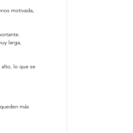
enos motivada, 
portante.
uy larga, 
 alto, lo que se 
e queden más 