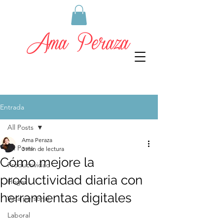
Entrada
All Posts
Ama Peraza
All Posts
3 min de lectura
Cómo mejore la
Productividad
productividad diaria con
Hogar
herramientas digitales
Vida personal
Laboral