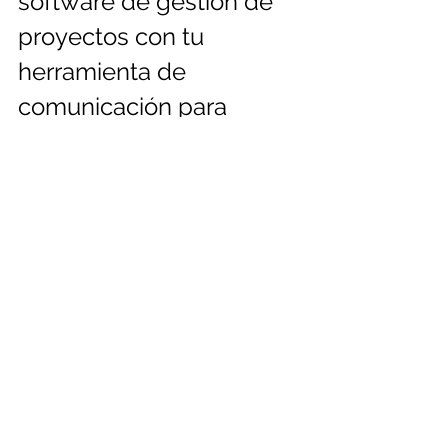
software de gestión de 
proyectos con tu 
herramienta de 
comunicación para 
centralizar las 
discusiones y 
actualizaciones 
relacionadas con el 
proyecto.
● Las herramientas te 
pueden apoyar, pero tu 
debes establecer 
objetivos y prioridades 