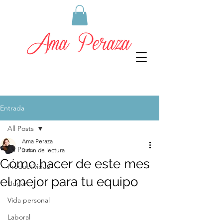
Entrada
All Posts
Ama Peraza
All Posts
3 min de lectura
Cómo hacer de este mes
Productividad
el mejor para tu equipo
Hogar
Vida personal
Laboral