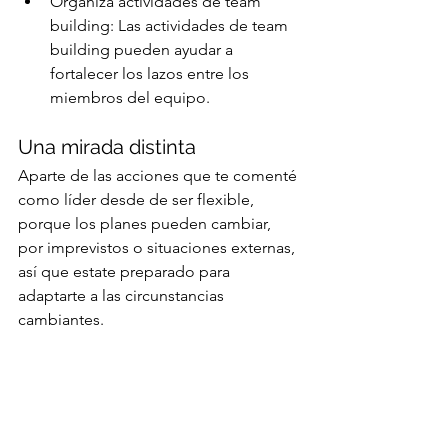
Organiza actividades de team 
building: Las actividades de team 
building pueden ayudar a 
fortalecer los lazos entre los 
miembros del equipo.
Una mirada distinta
Aparte de las acciones que te comenté 
como líder desde de ser flexible, 
porque los planes pueden cambiar, 
por imprevistos o situaciones externas, 
así que estate preparado para 
adaptarte a las circunstancias 
cambiantes.
También debes de fomenta la 
innovación, por eso anima a tu equipo 
a pensar fuera de la caja y a buscar 
nuevas soluciones.