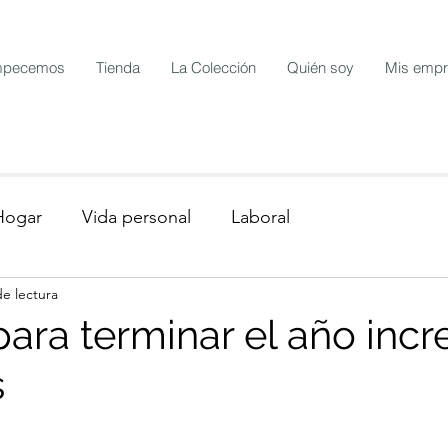
pecemos
Tienda
La Colección
Quién soy
Mis emp
Hogar
Vida personal
Laboral
de lectura
ara terminar el año incre
s