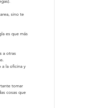
egas).
area, sino te 
gla es que más 
 a otras 
s. 
 la oficina y 
rtante tomar 
das cosas que 